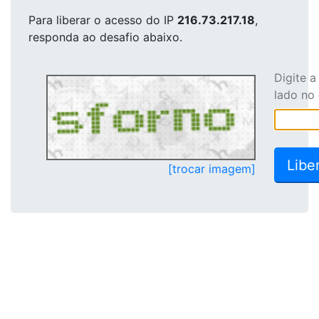
Para liberar o acesso
do IP
216.73.217.18
,
responda ao desafio abaixo.
Digite 
lado no
[trocar imagem]