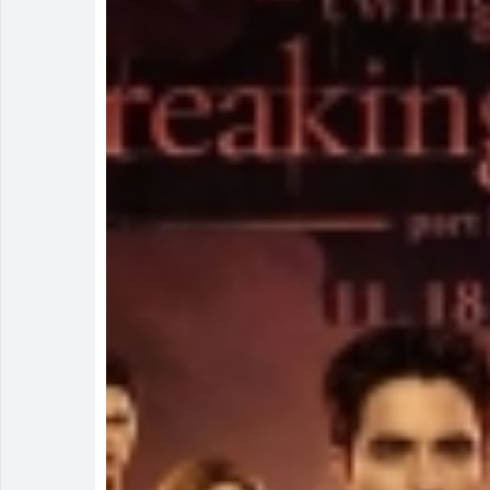
Irmão é pres
Homem é mant
Rio Verde av
Rio Verde re
Buriti Shopp