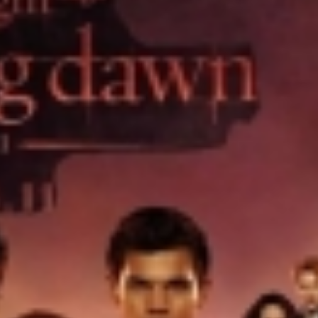
o após mulher ser agredida com chutes e soco na boca durante
ido em cárcere por dois dias, apanha, é ameaçado com facas
ança nos anos iniciais, mas Ensino Médio acende alerta no Id
cebe a 2ª etapa do Autocross Brasil e define os campeões do K
ing recebe campanha gratuita de vacinação em Rio Verde com