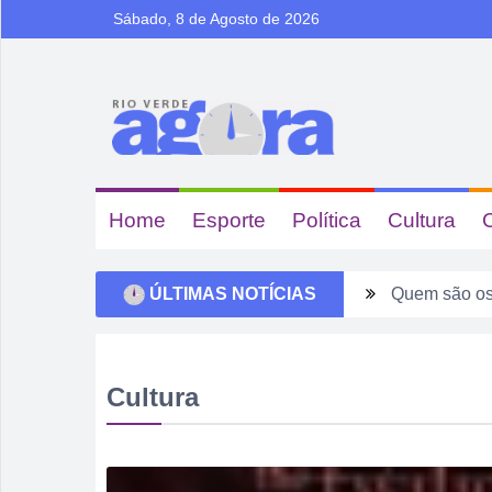
Sábado, 8 de Agosto de 2026
Home
Esporte
Política
Cultura
ÚLTIMAS NOTÍCIAS
Quem são os
Ventos forte
Tentou dar “
Cultura
Fim de seman
Sábado pode 