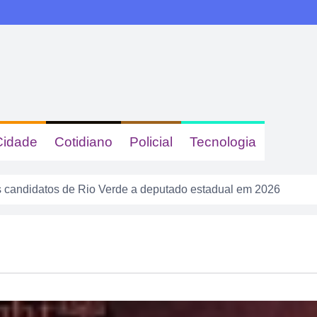
Cidade
Cotidiano
Policial
Tecnologia
 candidatos de Rio Verde a deputado estadual em 2026
s e queimadas colocam Rio Verde em alerta neste fim de sema
calote” na tela do celular, fugiu da PM e acabou cercado por t
a tem gastronomia, cinema, corrida e atração infantil em Rio 
sacudir a Divisão de Acesso e colocar pressão no Rio Verde a