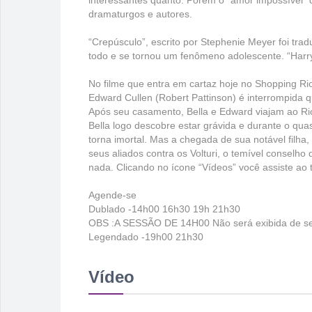
interessantes quanto. Porém o “amor impossível” cu
dramaturgos e autores.
“Crepúsculo”, escrito por Stephenie Meyer foi tr
todo e se tornou um fenômeno adolescente. “Harry
No filme que entra em cartaz hoje no Shopping Rio
Edward Cullen (Robert Pattinson) é interrompida 
Após seu casamento, Bella e Edward viajam ao Rio
Bella logo descobre estar grávida e durante o quas
torna imortal. Mas a chegada de sua notável filh
seus aliados contra os Volturi, o temível conselh
nada. Clicando no ícone “Vídeos” você assiste ao tr
Agende-se
Dublado -14h00 16h30 19h 21h30
OBS :A SESSÃO DE 14H00 Não será exibida de se
Legendado -19h00 21h30
Vídeo