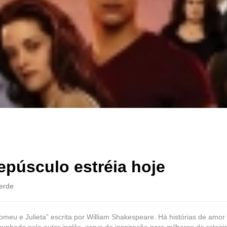
epúsculo estréia hoje
erde
omeu e Julieta” escrita por William Shakespeare. Há histórias de amor