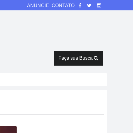
ANUNCIE
CONTATO
Faça sua Busca
na
rês horas em armazém
Verde
ntes de duelo direto contra o Bom Jesus