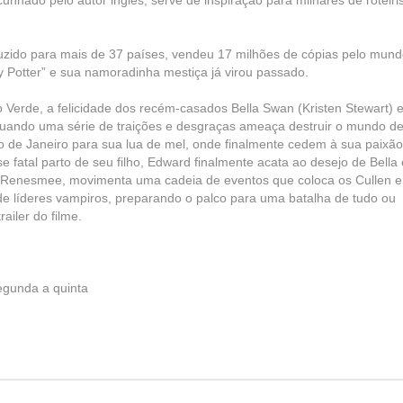
nhado pelo autor inglês, serve de inspiração para milhares de roteiri
aduzido para mais de 37 países, vendeu 17 milhões de cópias pelo mun
 Potter” e sua namoradinha mestiça já virou passado.
 Verde, a felicidade dos recém-casados Bella Swan (Kristen Stewart) 
quando uma série de traições e desgraças ameaça destruir o mundo de
 de Janeiro para sua lua de mel, onde finalmente cedem à sua paixão
e fatal parto de seu filho, Edward finalmente acata ao desejo de Bella 
a, Renesmee, movimenta uma cadeia de eventos que coloca os Cullen e
o de líderes vampiros, preparando o palco para uma batalha de tudo ou
ailer do filme.
gunda a quinta