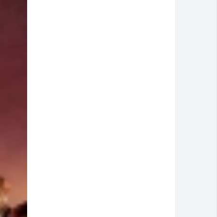
 discussão dentro de casa
 e pede socorro dentro de banco no Centro
eb 2025
artcross Brasil 2026
 atendimento até domingo