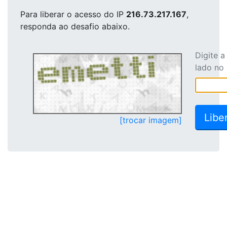
Para liberar o acesso
do IP
216.73.217.167
,
responda ao desafio abaixo.
Digite 
lado no
[trocar imagem]